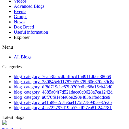
Videos
Advanced Blogs
Events
Groups
News
Dog Breed
Useful information
Explorer
Menu
All Blogs
Categories
blog_category_7ea53fabcdb5ffbcd154911db6a38669
blog_category_280845eb11787055078b606370c39c8a
blog_category_df8d719cbc57b070fcdbc66a15eb48d0
blog_category_4885a04f7d521dace0c0628a7ea1242d
blog_category_a0f70f91ebfe0be290e483b1fbdddce9
blog_category_a41589a2c7fe6a4175f778945ae87e2b
blog_category_42c725797d19fa57cdf57ea81f242781
Latest blogs