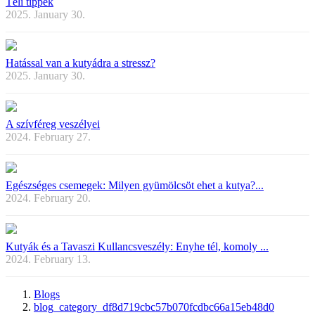
Téli tippek
2025. January 30.
Hatással van a kutyádra a stressz?
2025. January 30.
A szívféreg veszélyei
2024. February 27.
Egészséges csemegek: Milyen gyümölcsöt ehet a kutya?...
2024. February 20.
Kutyák és a Tavaszi Kullancsveszély: Enyhe tél, komoly ...
2024. February 13.
Blogs
blog_category_df8d719cbc57b070fcdbc66a15eb48d0