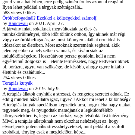
gond van a háttérben, erre pedig szintén fontos azonnal reagálni.
Ilyen lehet például a tárgyak szétrágcsálá...
588 views
0 likes
Örökbefogadnál? Ezekkel a költségekkel számolj!
by
Randevau
on 2021. April 27.
A járvány miatt sokaknak megváltoztak az élet- és
munkakörülményei, több időt töltünk otthon, így akinek már régi
vágya az örökbefogadás, az most könnyen találhat erre ideális
időszakot az életében. Most azoknak szeretnénk segíteni, akik
jelenleg ebben a helyzetben vannak, és kíváncsiak az
indulóköltségekre. Hosszútávon persze gondolni kell a nem
egyértelmű dolgokra is – eleinte természetes, hogy kedvencünknek
pl. pórázra, ágyra van szüksége, de később, ahogy egyre inkább
életünk és családunk...
254 views
0 likes
Terápiás kutyák
by
Randevau
on 2019. July 9.
A terápiás állatok enyhítik a stresszt, és rengeteg szeretet adnak. Ez
eddig minden háziállatra igaz, ugye? J Akkor mi lehet a különbség?
A terápiás kutyák speciálisan képzettek arra, hogy néha nagy utakat
tegyenek meg, és nyugodtak maradjanak a legkülönfélébb
környezetekben is, legyen az kórház, vagy felsőoktatási intézmény.
Mivel a terápiás állatoknak nem okozhat nehézséget az, hogy
elviseljenek potenciális stresszhelyzeteket, mint például a zsúfolt
szobákat, tényleg csak a megfelelően képz...