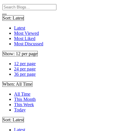
Sort:
Latest
Latest
Most Viewed
Most Liked
Most Discussed
Show:
12 per page
12 per page
24 per page
36 per page
When:
All Time
All Time
This Month
This Week
Today
Sort:
Latest
Latest