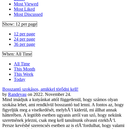
Most Viewed
Most Liked
Most Discussed
Show:
12 per page
12 per page
24 per page
36 per page
When:
All Time
All Time
This Month
This Week
Today
Bosszantó szokásos, amikkel törődni kell!
by
Randevau
on 2022. November 24.
Mind imádjuk a kutyánkat attól függetlenül, hogy számos olyan
szokása lehet, ami rendkívül bosszantó tud lenni. A fontos az, hogy
figyeljük meg a viselkedését, melybÅ‘l kiderül, mi állhat annak
hátterében. A legtöbb esetben ugyanis arról van szó, hogy nekünk
szeretnének jelezni, csak meg kell tanulnunk olvasni ezekbÅ‘l.
Persze kevésbé szerencsés esetben az is elÅ‘fordulhat, hogy valami