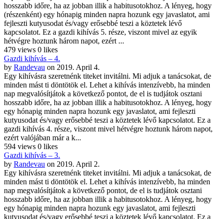
hosszabb időre, ha az jobban illik a habitusotokhoz. A lényeg, hogy
(részenként) egy hónapig minden napra hozunk egy javaslatot, ami
fejleszti kutyusodat és/vagy erősebbé teszi a köztetek lévő
kapcsolatot. Ez a gazdi kihívás 5. része, viszont mivel az egyik
hétvégre hoztunk három napot, ezért ...
479 views
0 likes
Gazdi kihívás – 4.
by
Randevau
on 2019. April 4.
Egy kihívásra szeretnénk titeket invitálni. Mi adjuk a tanácsokat, de
minden mást ti döntötök el. Lehet a kihívás intenzívebb, ha minden
nap megvalósítjátok a következő pontot, de el is tudjátok osztani
hosszabb időre, ha az jobban illik a habitusotokhoz. A lényeg, hogy
egy hónapig minden napra hozunk egy javaslatot, ami fejleszti
kutyusodat és/vagy erősebbé teszi a köztetek lévő kapcsolatot. Ez a
gazdi kihívás 4. része, viszont mivel hétvégre hoztunk három napot,
ezért valójában már a k...
594 views
0 likes
Gazdi kihívás – 3.
by
Randevau
on 2019. April 2.
Egy kihívásra szeretnénk titeket invitálni. Mi adjuk a tanácsokat, de
minden mást ti döntötök el. Lehet a kihívás intenzívebb, ha minden
nap megvalósítjátok a következő pontot, de el is tudjátok osztani
hosszabb időre, ha az jobban illik a habitusotokhoz. A lényeg, hogy
egy hónapig minden napra hozunk egy javaslatot, ami fejleszti
kutyusodat és/vagy erősebbé teszi a köztetek lévő kapcsolatot. Ez a