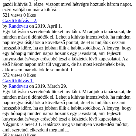
gazdi kihívás 3. része, viszont mivel hétvégre hoztunk három napot,
ezért valójában már a kihívá...
521 views
0 likes
Gazdi kihívás – 2.
by
Randevau
on 2019. April 1.
Egy kihívásra szeretnénk titeket invitálni. Mi adjuk a tanácsokat, de
minden mást ti döntötök el. Lehet a kihívás intenzívebb, ha minden
nap megvalósítjátok a következő pontot, de el is tudjátok osztani
hosszabb időre, ha az jobban illik a habitusotokhoz. A lényeg, hogy
egy hónapig minden napra hozunk egy javaslatot, ami fejleszti
kutyusodat és/vagy erősebbé teszi a köztetek lévő kapcsolatot. Az
első három napon már túl vagyunk, de ha most kezdenétek bele,
akkor sem maradtatok le semmiről. J ...
572 views
0 likes
Gazdi kihívás 1.
by
Randevau
on 2019. March 29.
Egy kihívásra szeretnénk titeket invitálni. Mi adjuk a tanácsokat, de
minden mást ti döntötök el. Lehet a kihívás intenzívebb, ha minden
nap megvalósítjátok a következő pontot, de el is tudjátok osztani
hosszabb időre, ha az jobban illik a habitusotokhoz. A lényeg, hogy
egy hónapig minden napra hozunk egy javaslatot, ami fejleszti
kutyusodat és/vagy erősebbé teszi a köztetek lévő kapcsolatot.
Vágjunk is bele! J 1. Határozz meg valamilyen viselkedési módot,
amit szeretnél elkezdeni megtanít...
582 views
0 likes