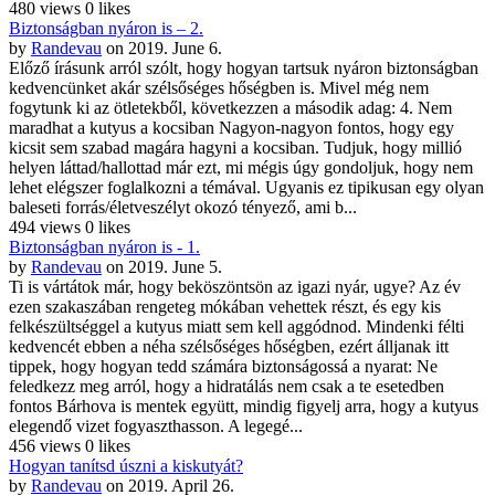
480 views
0 likes
Biztonságban nyáron is – 2.
by
Randevau
on 2019. June 6.
Előző írásunk arról szólt, hogy hogyan tartsuk nyáron biztonságban
kedvencünket akár szélsőséges hőségben is. Mivel még nem
fogytunk ki az ötletekből, következzen a második adag: 4. Nem
maradhat a kutyus a kocsiban Nagyon-nagyon fontos, hogy egy
kicsit sem szabad magára hagyni a kocsiban. Tudjuk, hogy millió
helyen láttad/hallottad már ezt, mi mégis úgy gondoljuk, hogy nem
lehet elégszer foglalkozni a témával. Ugyanis ez tipikusan egy olyan
baleseti forrás/életveszélyt okozó tényező, ami b...
494 views
0 likes
Biztonságban nyáron is - 1.
by
Randevau
on 2019. June 5.
Ti is vártátok már, hogy beköszöntsön az igazi nyár, ugye? Az év
ezen szakaszában rengeteg mókában vehettek részt, és egy kis
felkészültséggel a kutyus miatt sem kell aggódnod. Mindenki félti
kedvencét ebben a néha szélsőséges hőségben, ezért álljanak itt
tippek, hogy hogyan tedd számára biztonságossá a nyarat: Ne
feledkezz meg arról, hogy a hidratálás nem csak a te esetedben
fontos Bárhova is mentek együtt, mindig figyelj arra, hogy a kutyus
elegendő vizet fogyaszthasson. A legegé...
456 views
0 likes
Hogyan tanítsd úszni a kiskutyát?
by
Randevau
on 2019. April 26.