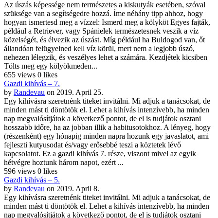
Az úszás képessége nem természetes a kiskutyák esetében, szóval
szüksége van a segítségedre hozzá. Íme néhány tipp ahhoz, hogy
hogyan ismertesd meg a vízzel: Ismerd meg a kölyköt Egyes fajták,
például a Retriever, vagy Spánielek természetesnek veszik a víz
közelségét, és élvezik az úszást. Míg például ha Buldogod van, őt
állandóan felügyelned kell víz körül, mert nem a legjobb úszó,
nehezen lélegzik, és veszélyes lehet a számára. Kezdjétek kicsiben
Tölts meg egy kölyökmeden...
655 views
0 likes
Gazdi kihívás – 7.
by
Randevau
on 2019. April 25.
Egy kihívásra szeretnénk titeket invitálni. Mi adjuk a tanácsokat, de
minden mást ti döntötök el. Lehet a kihívás intenzívebb, ha minden
nap megvalósítjátok a következő pontot, de el is tudjátok osztani
hosszabb időre, ha az jobban illik a habitusotokhoz. A lényeg, hogy
(részenként) egy hónapig minden napra hozunk egy javaslatot, ami
fejleszti kutyusodat és/vagy erősebbé teszi a köztetek lévő
kapcsolatot. Ez a gazdi kihívás 7. része, viszont mivel az egyik
hétvégre hoztunk három napot, ezért ...
596 views
0 likes
Gazdi kihívás – 5.
by
Randevau
on 2019. April 8.
Egy kihívásra szeretnénk titeket invitálni. Mi adjuk a tanácsokat, de
minden mást ti döntötök el. Lehet a kihívás intenzívebb, ha minden
nap megvalósítjátok a következő pontot, de el is tudjátok osztani